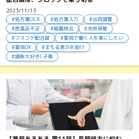
2023/11/13
処方箋OCR
処方箋入力
出荷調整
医薬品不足
疑義照会
冷所保管
フスコデ配合錠
薬局で働く人を楽にしたい
薬局DX
まもる君がお助け
調剤大好きC子発
【薬局あるある 第11話】長期処方に悩む、