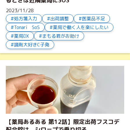
るときは近隣薬局にSOS
2023/11/28
処方箋入力
出荷調整
医薬品不足
Tonari SoS
薬局で働く人を楽にしたい
薬局DX
まもる君がお助け
調剤大好きC子発
【薬局あるある 第12話】限定出荷フスコデ
配合錠は、シロップで乗り切る