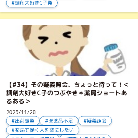
調剤大好きC子発
【#34】その疑義照会、ちょっと待って！＜
調剤大好きC子のつぶやき＊薬局ショートあ
るある＞
2025/11/28
出荷調整
医薬品不足
疑義照会
薬局で働く人を楽にしたい