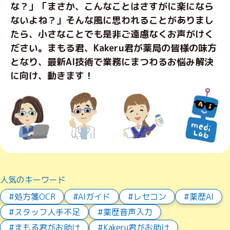
な？」
「まさか、こんなことはさすがに楽になら
ないよね？」そんな風に思われることがありまし
たら、小さなことでも是非ご遠慮なくお声がけく
ださい。
まもる君、Kakeru君が薬局の皆様の味方
となり、最新AI技術で業務にまつわるお悩み解決
に向け、動きます！
人気のキーワード
処方箋OCR
AIガイド
レセコン
薬歴AI
スタッフ人手不足
薬歴音声入力
まもる君がお助け
Kakeru君がお助け