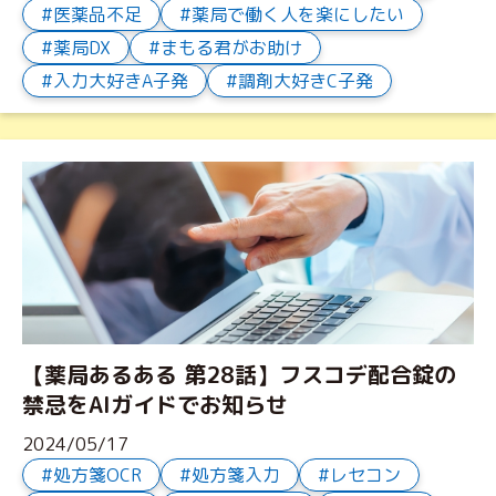
医薬品不足
薬局で働く人を楽にしたい
薬局DX
まもる君がお助け
入力大好きA子発
調剤大好きC子発
【薬局あるある 第28話】フスコデ配合錠の
禁忌をAIガイドでお知らせ
2024/05/17
処方箋OCR
処方箋入力
レセコン