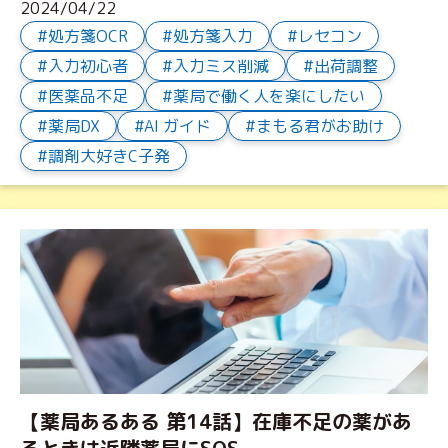
2024/04/22
処方箋OCR
処方箋入力
レセコン
入力初心者
入力ミス削減
出荷調整
医薬品不足
薬局で働く人を楽にしたい
薬局DX
AI ガイド
まもる君がお助け
調剤大好きC子発
【薬局あるある 第14話】在庫不足の薬があ