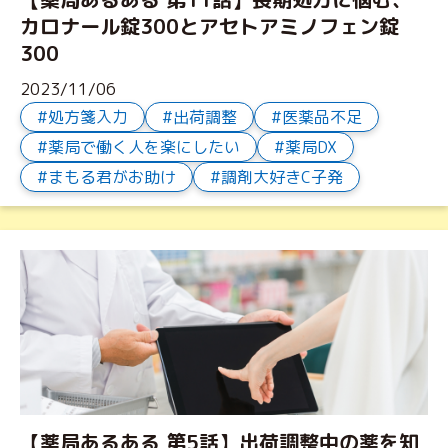
カロナール錠300とアセトアミノフェン錠
300
2023/11/06
処方箋入力
出荷調整
医薬品不足
薬局で働く人を楽にしたい
薬局DX
まもる君がお助け
調剤大好きC子発
【薬局あるある 第5話】出荷調整中の薬を知