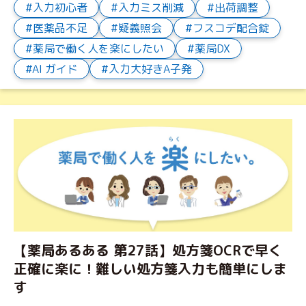
入力初心者
入力ミス削減
出荷調整
医薬品不足
疑義照会
フスコデ配合錠
薬局で働く人を楽にしたい
薬局DX
AI ガイド
入力大好きA子発
【薬局あるある 第27話】処方箋OCRで早く
正確に楽に！難しい処方箋入力も簡単にしま
す