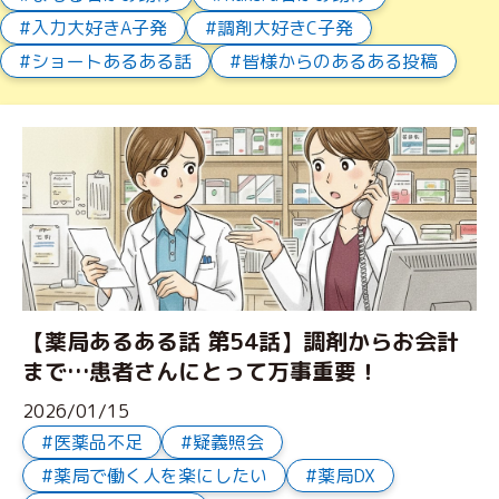
入力大好きA子発
調剤大好きC子発
ショートあるある話
皆様からのあるある投稿
【薬局あるある話 第54話】調剤からお会計
まで…患者さんにとって万事重要！
2026/01/15
医薬品不足
疑義照会
薬局で働く人を楽にしたい
薬局DX