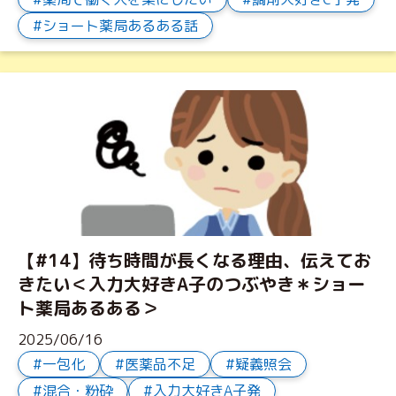
ショート薬局あるある話
【#14】待ち時間が長くなる理由、伝えてお
きたい＜入力大好きA子のつぶやき＊ショー
ト薬局あるある＞
2025/06/16
一包化
医薬品不足
疑義照会
混合・粉砕
入力大好きA子発