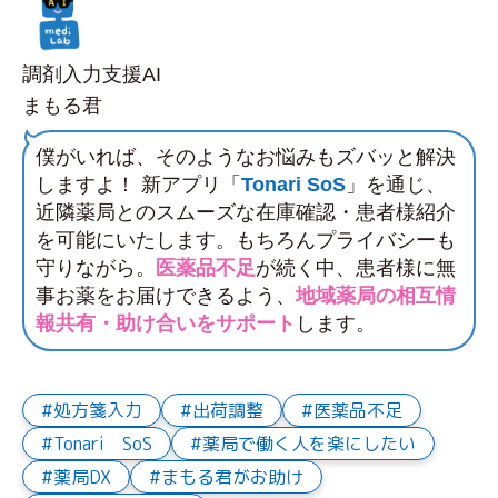
調剤入力支援AI
まもる君
僕がいれば、そのようなお悩みもズバッと解決
しますよ！ 新アプリ「
Tonari SoS
」を通じ、
近隣薬局とのスムーズな在庫確認・患者様紹介
を可能にいたします。もちろんプライバシーも
守りながら。
医薬品不足
が続く中、患者様に無
事お薬をお届けできるよう、
地域薬局の相互情
報共有・助け合いをサポート
します。
処方箋入力
出荷調整
医薬品不足
Tonari SoS
薬局で働く人を楽にしたい
薬局DX
まもる君がお助け