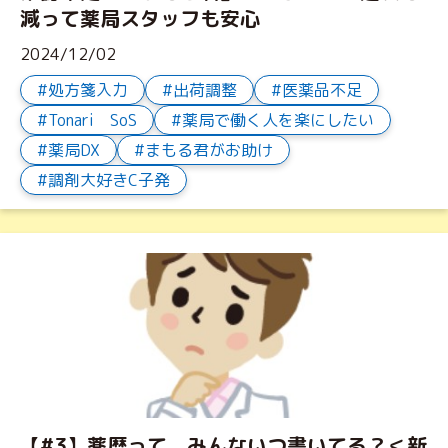
減って薬局スタッフも安心
2024/12/02
処方箋入力
出荷調整
医薬品不足
Tonari SoS
薬局で働く人を楽にしたい
薬局DX
まもる君がお助け
調剤大好きC子発
【#3】薬歴って、みんないつ書いてる？＜新