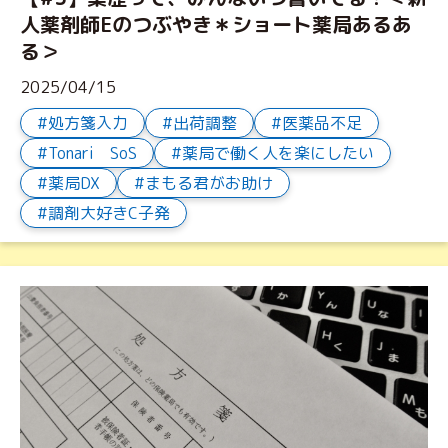
人薬剤師Eのつぶやき＊ショート薬局あるあ
る＞
2025/04/15
処方箋入力
出荷調整
医薬品不足
Tonari SoS
薬局で働く人を楽にしたい
薬局DX
まもる君がお助け
調剤大好きC子発