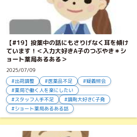
【#19】投薬中の話にもさりげなく耳を傾け
ています！＜入力大好きA子のつぶやき＊シ
ョート薬局あるある＞
2025/07/09
出荷調整
医薬品不足
疑義照会
薬局で働く人を楽にしたい
スタッフ人手不足
調剤大好きC子発
ショート薬局あるある話