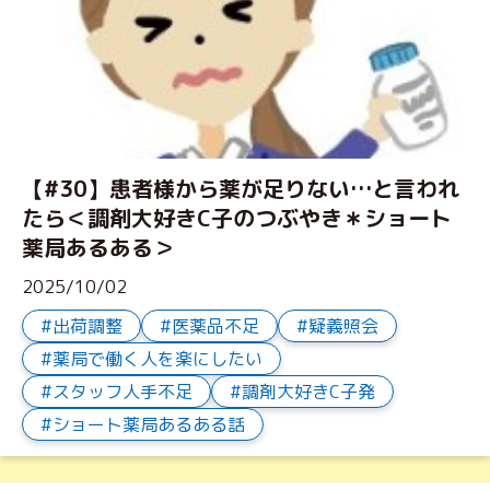
【#30】患者様から薬が足りない…と言われ
たら＜調剤大好きC子のつぶやき＊ショート
薬局あるある＞
2025/10/02
出荷調整
医薬品不足
疑義照会
薬局で働く人を楽にしたい
スタッフ人手不足
調剤大好きC子発
ショート薬局あるある話