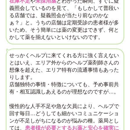
在庫不足
や
未採用薬
とわかった瞬間、すぐに疑
義照会しているのを見て、「もしかして普段い
る店舗では、疑義照会が当たり前なのかな
ぁ？」と。うちの店舗は定期受診の患者様が多
いため、そう簡単には薬の変更はできず、何と
かして薬を揃えないといけないのです。
せっかくヘルプに来てくれる方に強く言えない
とはいえ、エリア外からのヘルプ薬剤師さんの
想像を超えた、エリア特有の流通事情もあった
りします。
店舗独特の事情・特徴についても、予め事前共
有・相互認識しあえるのが理想なのですが…。
慢性的な人手不足や急な欠員により、ヘルプで
回す毎日…どうしても細かいコミュニケーショ
ンが不足しがちになるのが悩みの種。薬局とし
ては、
患者様が必要とするお薬と安心を確実に