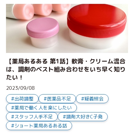
【薬局あるある 第1話】軟膏・クリーム混合
は、調剤のベスト組み合わせをいち早く知り
たい！
2023/09/08
出荷調整
医薬品不足
疑義照会
薬局で働く人を楽にしたい
スタッフ人手不足
調剤大好きC子発
ショート薬局あるある話