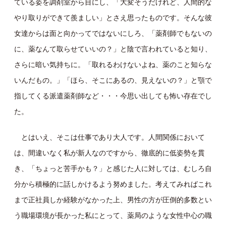
ている姿を調剤室から目にし、「大変そうだけれど、人間的な
やり取りができて羨ましい」とさえ思ったものです。そんな彼
女達からは面と向かってではないにしろ、「薬剤師でもないの
に、薬なんて取らせていいの？」と陰で言われていると知り、
さらに暗い気持ちに。「取れるわけないよね、薬のこと知らな
いんだもの。」「ほら、そこにあるの、見えないの？」と顎で
指してくる派遣薬剤師など・・・今思い出しても怖い存在でし
た。
とはいえ、そこは仕事であり大人です。人間関係において
は、間違いなく私が新人なのですから、徹底的に低姿勢を貫
き、「ちょっと苦手かも？」と感じた人に対しては、むしろ自
分から積極的に話しかけるよう努めました。考えてみればこれ
まで正社員しか経験がなかった上、男性の方が圧倒的多数とい
う職場環境が長かった私にとって、薬局のような女性中心の職