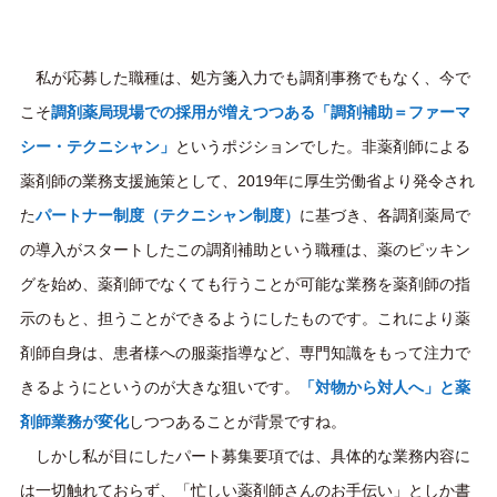
私が応募した職種は、処方箋入力でも調剤事務でもなく、今で
こそ
調剤薬局現場での採用が増えつつある「調剤補助＝ファーマ
シー・テクニシャン」
というポジションでした。 非薬剤師による
薬剤師の業務支援施策として、2019年に厚生労働省より発令され
た
パートナー制度（テクニシャン制度）
に基づき、各調剤薬局で
の導入がスタートしたこの調剤補助という職種は、薬のピッキン
グを始め、薬剤師でなくても行うことが可能な業務を薬剤師の指
示のもと、担うことができるようにしたものです。これにより薬
剤師自身は、患者様への服薬指導など、専門知識をもって注力で
きるようにというのが大きな狙いです。
「対物から対人へ」と薬
剤師業務が変化
しつつあることが背景ですね。
しかし私が目にしたパート募集要項では、具体的な業務内容に
は一切触れておらず、「忙しい薬剤師さんのお手伝い」としか書