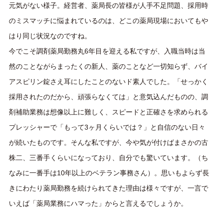
元気がない様子。経営者、薬局長の皆様が
人手不足問題、採用時
のミスマッチ
に悩まれているのは、どこの薬局現場においてもや
はり同じ状況なのですね。
今でこそ調剤薬局勤務丸6年目を迎える私ですが、入職当時は当
然のことながらまったくの新人、薬のことなど一切知らず、バイ
アスピリン錠さえ耳にしたことのないド素人でした。「せっかく
採用されたのだから、頑張らなくては」と意気込んだものの、調
剤補助業務は想像以上に難しく、スピードと正確さを求められる
プレッシャーで「もって3ヶ月くらいでは？」と自信のない日々
が続いたものです。そんな私ですが、今や気が付けばまさかの古
株二、三番手くらいになっており、自分でも驚いています。（ち
なみに一番手は10年以上のベテラン事務さん）。 思いもよらず長
きにわたり薬局勤務を続けられてきた理由は様々ですが、一言で
いえば「薬局業務にハマった」からと言えるでしょうか。