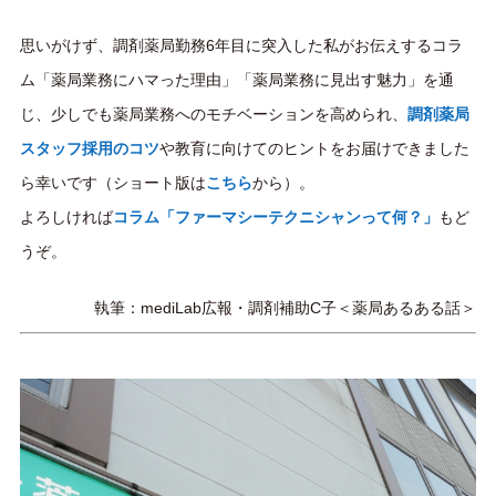
思いがけず、調剤薬局勤務6年目に突入した私がお伝えするコラ
ム「薬局業務にハマった理由」「薬局業務に見出す魅力」を通
じ、少しでも薬局業務へのモチベーションを高められ、
調剤薬局
スタッフ採用のコツ
や教育に向けてのヒントをお届けできました
ら幸いです（ショート版は
こちら
から）。
よろしければ
コラム
「ファーマシーテクニシャンって何？」
もど
うぞ。
執筆：mediLab広報・調剤補助C子
＜薬局あるある話＞