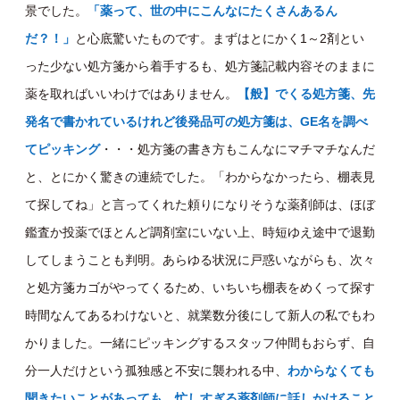
景でした。
「薬って、世の中にこんなにたくさんあるん
だ？！」
と心底驚いたものです。まずはとにかく 1～2剤とい
った少ない処方箋から着手するも、処方箋記載内容そのままに
薬を取ればいいわけではありません。
【般】でくる処方箋、先
発名で書かれているけれど後発品可の処方箋は、GE名を調べ
てピッキング
・・・処方箋の書き方もこんなにマチマチなんだ
と、とにかく驚きの連続でした。 「わからなかったら、棚表見
て探してね」と言ってくれた頼りになりそうな薬剤師は、ほぼ
鑑査か投薬でほとんど調剤室にいない上、時短ゆえ途中で退勤
してしまうことも判明。あらゆる状況に戸惑いながらも、次々
と処方箋カゴがやってくるため、いちいち棚表をめくって探す
時間なんてあるわけないと、就業数分後にして新人の私でもわ
かりました。一緒にピッキングするスタッフ仲間もおらず、自
分一人だけという孤独感と不安に襲われる中、
わからなくても
聞きたいことがあっても、忙しすぎる薬剤師に話しかけること