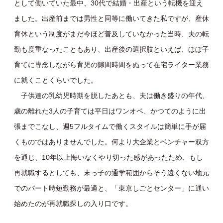
として働いていた最中、30代で結婚・出産という転機を迎え
ました。出産前までは男性と同等に働いてきた私ですが、産休
育休という制度がまだ今ほど普及していなかった当時、夫の転
勤も度重なったこともあり、出産後の選択肢といえば、ほぼ子
育てに専念しながら育児の隙間時間をぬって在宅ライター業務
に就くことくらいでした。
子供達の乳幼児時期を脱したあとも、夫は働き盛りの年代、
歳の離れた3人の子育ては平日はワンオペ、かつてのように出
張までこなし、週5フルタイムで働くスタイルは簡単に手が届
くものではありませんでした。何より大企業とベンチャー双方
を通じ、10年以上悔いなくやり切った感があったため、もし
再就職するとしても、末っ子の通学範囲からそう遠くない地元
でのパート時短勤務が最適と、「東京しごとセンター」に通い
始めたのが再就職探しの入り口です。