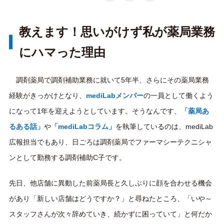
教えます！思いがけず私が薬局業務
にハマった理由
調剤薬局で調剤補助業務に就いて5年半、さらにその薬局業務
経験がきっかけとなり、
mediLabメンバー
の一員として働くよう
になって1年を迎えようとしています。そうなんです、
「薬局あ
るある話」
や
「mediLabコラム」
を執筆しているのは、mediLab
広報担当でもあり、日ごろは調剤薬局で
ファーマシーテクニシャ
ン
として勤務する調剤補助C子です。
先日、他店舗に異動した前薬局長と久しぶりに顔を合わせる機会
があり「新しい店舗はどうですか？」と尋ねたところ、「いや～
スタッフさんが次々辞めていき、続かずに困っていて」と何だか