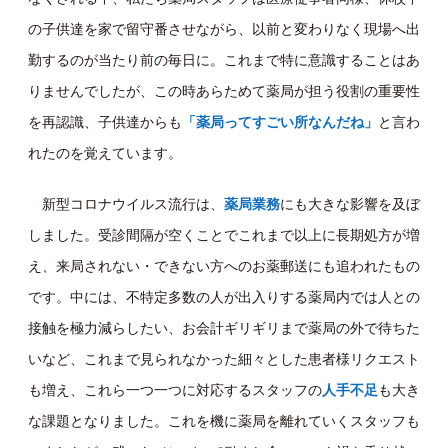
の子供達を家で留守番させながら、以前と変わりなく現場へ出
勤するのが当たり前の毎日に。これまで特に意識することはあ
りませんでしたが、この時あらためて薬局が担う役割の重要性
を再認識、子供達からも
「薬局ってすごい所なんだね」
と言わ
れたのを覚えています。
新型コロナウイルス流行は、
薬局業務
にも大きな影響を及ぼ
しました 。受診間隔が空くことでこれまで以上に長期処方が増
え、来局されない・できない方へのお薬郵送にも追われたもの
です。中には、不特定多数の人が出入りする薬局内では人との
接触を極力減らしたい、お会計ギリギリまで薬局の外で待ちた
いなど、これまで見られなかった細々とした患者様リクエスト
も増え、これら一つ一つに対応するスタッフの
人手不足
も大き
な課題となりました。これを機に薬局を離れていくスタッフも