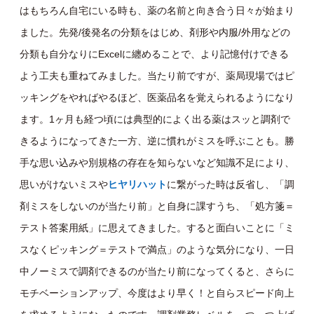
はもちろん自宅にいる時も、薬の名前と向き合う日々が始まり
ました。先発/後発名の分類をはじめ、剤形や内服/外用などの
分類も自分なりにExcelに纏めることで、より記憶付けできる
よう工夫も重ねてみました。当たり前ですが、薬局現場ではピ
ッキングをやればやるほど、医薬品名を覚えられるようになり
ます。1ヶ月も経つ頃には典型的によく出る薬はスッと調剤で
きるようになってきた一方、逆に慣れがミスを呼ぶことも。勝
手な思い込みや別規格の存在を知らないなど知識不足により、
思いがけないミスや
ヒヤリハット
に繋がった時は反省し、「調
剤ミスをしないのが当たり前」と自身に課すうち、「処方箋＝
テスト答案用紙」に思えてきました。 すると面白いことに「ミ
スなくピッキング＝テストで満点」のような気分になり、一日
中ノーミスで調剤できるのが当たり前になってくると、さらに
モチベーションアップ、今度はより早く！と自らスピード向上