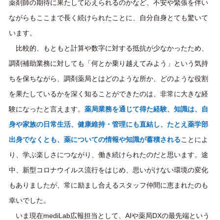
薬剤師の期待に果たして応えられるのかなど、不安や緊張を伴い
ながらもここまで長く続けられたことに、自分自身とても驚いて
います。
比較的、もともと計算や数字に対する抵抗が少なかったため、
調剤補助業務に対しても「何とか乗り越えてみよう」という気持
ちを保ちながら、調剤薬局とはどのような所か、どのような役割
を果たしているかを深く知ることができたのは、非常に大きな経
験になったと言えます。
薬局業務を通じて得た経験、知識は、自
身や家族の日常生活、健康維持・管理にも直結し、たとえ薬学部
出身でなくとも、薬についての情報や知識が蓄積される
ことによ
り、学ぶ楽しさにつながり、働き続けられたのだと思います。途
中、新型コロナウイルス流行をはじめ、思いがけない環境の変化
もありましたが、常に励まし合えるスタッフ仲間に恵まれたのも
幸いでした。
いま現在mediLab広報担当 として、AIや薬局DXの最先端という