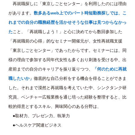
再就職探しに「東京しごとセンター」を利用したのには理由
があります。
数多あるweb上でのパート時短勤務探しでは、こ
れまでの自分の職務経歴を活かせそうな仕事は見つからなかっ
た
こと、「再就職しよう！」と心に決めてから数回参加した
「再就職前の心得」的なセミナー開催元が、女性再就職支援
「東京しごとセンター」であったからです。セミナーには、同
様の理由で参加する同年代女性も多くおり刺激を受ける中、出
産前までの自分のキャリアを振り返りつつ、
「何のために再就
職したいか」
徹底的な自己分析をする機会を得ることができま
した。それまで漠然と再就職を考えていた中、シンクタンク研
究員、ベンチャー広報業務を通じ培った経験を整理すると、比
較的得意とするスキル、興味関心のある分野は、
●取材力、プレゼン力、執筆力
●ヘルスケア関連ビジネス