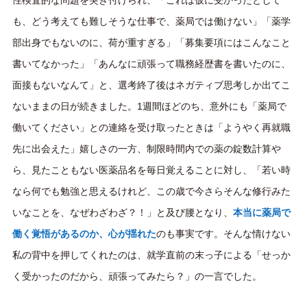
性検査的な問題を突き付けられ、「これは仮に受かったとして
も、どう考えても難しそうな仕事で、薬局では働けない」「薬学
部出身でもないのに、荷が重すぎる」「募集要項にはこんなこと
書いてなかった」「あんなに頑張って職務経歴書を書いたのに、
面接もないなんて」と、選考終了後はネガティブ思考しか出てこ
ないままの日が続きました。1週間ほどのち、意外にも「薬局で
働いてください」との連絡を受け取ったときは「ようやく再就職
先に出会えた」嬉しさの一方、制限時間内での薬の錠数計算や
ら、見たこともない医薬品名を毎日覚えることに対し、「若い時
なら何でも勉強と思えるけれど、この歳で今さらそんな修行みた
いなことを、なぜわざわざ？！」と及び腰となり、
本当に薬局で
働く覚悟があるのか、心が揺れた
のも事実です。そんな情けない
私の背中を押してくれたのは、就学直前の末っ子による「せっか
く受かったのだから、頑張ってみたら？」の一言でした。