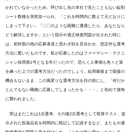
かれていなかったため、呼び出し先の本社で見たこともない錠剤
シート数種を突然並べられ、「これを時間内に数えて元どおりに
しまって下さい」「〇〇のような困難に遭遇したら、あなたなら
どう解決しますか」という指示や適正検査問題が出された時に
は、初対面の他の応募者達と思わず顔を見合わせ、想定外な選考
方法に驚いたものです。私が応募したのはファーマシー・テクニ
シャン採用第1号となる年だったので、恐らく人事側も色々と策
を練った上での選考方法だったのでしょう。結局最後まで面接の
機会もないまま、この風変りな選考方法を目の前にし、「何だか
とんでもない職種に応募してしまったかも・・・」と初めて後悔
に襲われました。
実はまだこれは1次選考、その後2次選考として暗算テスト、提
示された医薬品名を時間内に暗記して記述するなど、またもや適