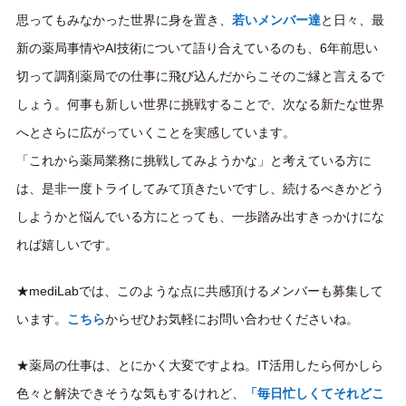
思ってもみなかった世界に身を置き、
若いメンバー達
と日々、最
新の薬局事情やAI技術について語り合えているのも、6年前思い
切って調剤薬局での仕事に飛び込んだからこそのご縁と言えるで
しょう。何事も新しい世界に挑戦することで、次なる新たな世界
へとさらに広がっていくことを実感しています。
「これから薬局業務に挑戦してみようかな」と考えている方に
は、是非一度トライしてみて頂きたいですし、続けるべきかどう
しようかと悩んでいる方にとっても、一歩踏み出すきっかけにな
れば嬉しいです。
★mediLabでは、このような点に共感頂けるメンバーも募集して
います。
こちら
から ぜひお気軽にお問い合わせくださいね。
★薬局の仕事は、とにかく大変ですよね。IT活用したら何かしら
色々と解決できそうな気もするけれど、
「毎日忙しくてそれどこ