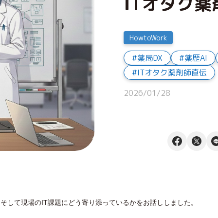
ITオタク
HowtoWork
薬局DX
薬歴AI
ITオタク薬剤師直伝
2026/01/28
か、そして現場のIT課題にどう寄り添っているかをお話ししました。