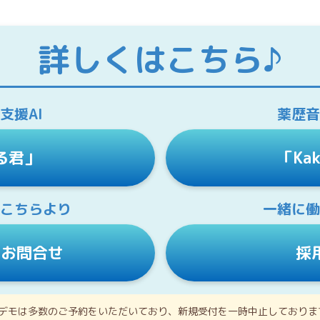
詳しくは
こちら♪
支援AI
薬歴音
る君」
「Ka
こちらより
一緒に
・お問合せ
採
デモは多数のご予約をいただいており、新規受付を一時中止しておりま