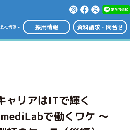
採用情報
資料請求・問合せ
会社情報
キャリアはITで輝く
がmediLabで働くワケ ～