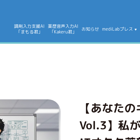
調剤入力支援AI
薬歴音声入力AI
お知らせ
mediLabプレス
「まもる君」
「Kakeru君」
【あなたの
Vol.3】私