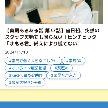
【薬局あるある話 第37話】当日朝、突然の
スタッフ欠勤でも困らない！ピンチヒッター
「まもる君」備えにより慌てない
2024/11/18
薬局で働く人を楽にしたい
薬局DX
オンライン服薬指導
薬歴AI
Kakeru君がお助け
薬歴音声入力
調剤大好きC子発