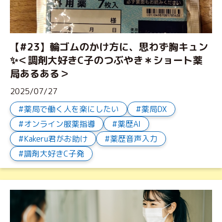
【#23】輪ゴムのかけ方に、思わず胸キュン
✨＜調剤大好きC子のつぶやき＊ショート薬
局あるある＞
2025/07/27
薬局で働く人を楽にしたい
薬局DX
オンライン服薬指導
薬歴AI
Kakeru君がお助け
薬歴音声入力
調剤大好きC子発