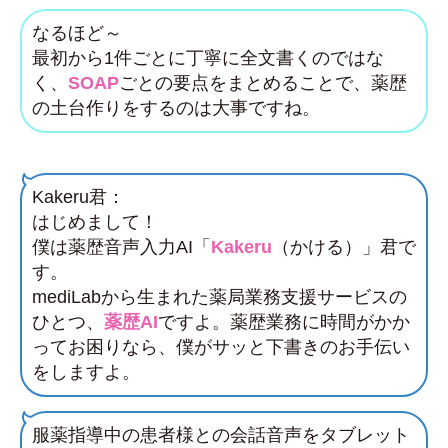
なるほど～
最初から1件ごとに丁寧に全文書くのではな
く、
SOAP
ごとの要点をまとめることで、薬歴
の土台作りをするのは大事ですね。
Kakeru君：
はじめまして！
僕は薬歴音声入力AI「
Kakeru
（かける）」君で
す。
mediLabから生まれた薬局業務支援サービスの
ひとつ、
薬歴AI
ですよ。薬歴業務に時間がかか
ってお困りなら、僕がサッと下書きのお手伝い
をしますよ。
服薬指導中の患者様との会話音声をタブレット