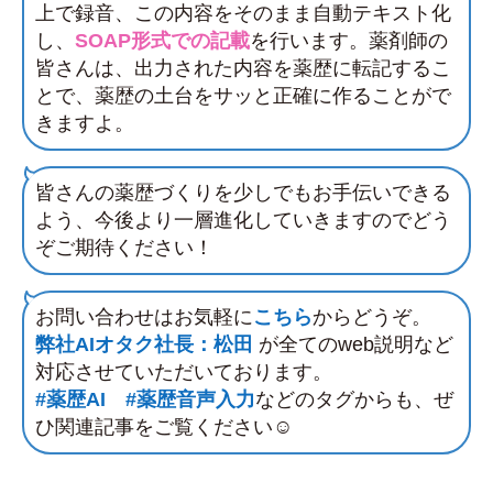
上で録音、この内容をそのまま自動テキスト化
し、
SOAP形式での記載
を行います。薬剤師の
皆さんは、出力された内容を薬歴に転記するこ
とで、薬歴の土台をサッと正確に作ることがで
きますよ。
皆さんの薬歴づくりを少しでもお手伝いできる
よう、今後より一層進化していきますのでどう
ぞご期待ください！
お問い合わせはお気軽に
こちら
からどうぞ。
弊社AIオタク社長：松田
が全てのweb説明など
対応させていただいております。
#薬歴AI
#薬歴音声入力
などのタグからも、ぜ
ひ関連記事をご覧ください☺️