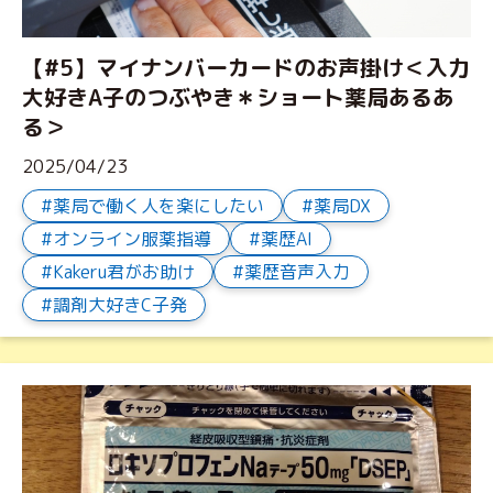
【#5】マイナンバーカードのお声掛け＜入力
大好きA子のつぶやき＊ショート薬局あるあ
る＞
2025/04/23
薬局で働く人を楽にしたい
薬局DX
オンライン服薬指導
薬歴AI
Kakeru君がお助け
薬歴音声入力
調剤大好きC子発