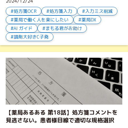
2024/12/24
処方箋OCR
処方箋入力
入力ミス削減
薬局で働く人を楽にしたい
薬局DX
AI ガイド
まもる君がお助け
調剤大好きC子発
【薬局あるある 第18話】処方箋コメントを
見逃さない。患者様目線で適切な規格選択