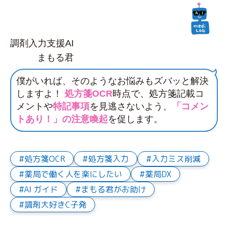
調剤入力支援AI
まもる君
僕がいれば、そのようなお悩みもズバッと解決
しますよ！
処方箋OCR
時点で、処方箋記載コ
メントや
特記事項
を見逃さないよう、
「コメン
トあり！」の注意喚起
を促します。
処方箋OCR
処方箋入力
入力ミス削減
薬局で働く人を楽にしたい
薬局DX
AI ガイド
まもる君がお助け
調剤大好きC子発