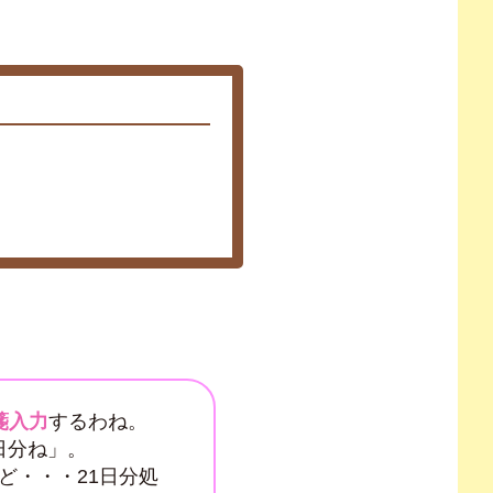
箋入力
するわね。
日分ね」。
ど・・・21日分処