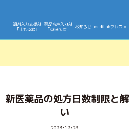
調剤入力支援AI
薬歴音声入力AI
お知らせ
mediLabプレス
「まもる君」
「Kakeru君」
話】新医薬品の処方日数制限と
い
2023/12/28