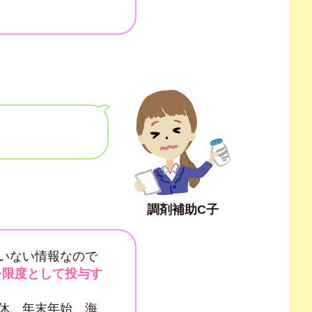
調剤補助C子
いない情報なので
を限度として投与す
休、年末年始、海