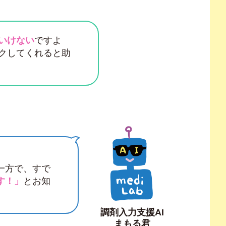
いけない
ですよ
クしてくれると助
一方で、すで
す！」
とお知
調剤入力支援AI
まもる君