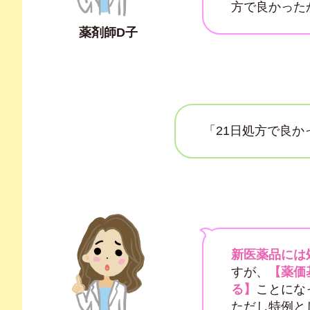
方で良かった
薬剤師D子
「21日処方で良
新医薬品には
すが、
【薬価
る】
ことにな
ただし特例と