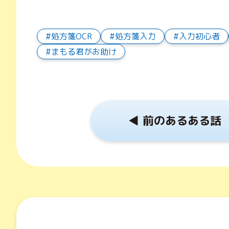
処方箋OCR
処方箋入力
入力初心者
まもる君がお助け
◀︎ 前のあるある話