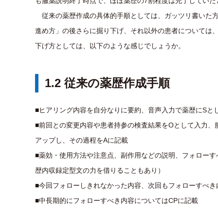
も服薬説明終了時点で、ほぼ薬歴の7割程度は完了していた
従来の薬歴作成の具体的手順としては、ガッツリ書いた方
進め方」の後さらに掘り下げ、それ以外の患者については
下げ方としては、以下のような感じでしょうか。
1.2 従来の薬歴作成手順
■ヒアリング内容を自分なりに要約、音声入力で薬歴にSと
■前回との変更内容や患者持参の検査結果をOとして入力、
アップし、その過程をAに記載
■薬効・使用方法や注意点、副作用などの説明、フォローす
歴内収録定型文の力を借りることもあり）
■今回フォローしきれなかった内容、次回もフォローすべき
■中長期的にフォローすべき内容についてはCPに記載