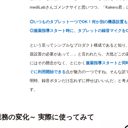
mediLabさんゴメンナサイと思いつつ、「Kakeru君」
◎いつものタブレット一つでOK！何か別の機器設置
◎服薬指導スタート時に、タブレットの録音マイクを
という至ってシンプルなプロダクト構成であると知り
器設置の必要があって…」と言われたら、大抵どこの薬
にはその懸念がなく、とにかく
服薬指導スタートと同
ぐに利用開始できる
点が魅力の一つですね。そんな訳
明時、録音ボタンだけ忘れずに押せばいいんだ」と考え
す。
歴業務の変化 ～ 実際に使ってみて