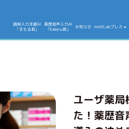
調剤入力支援AI
薬歴音声入力AI
お知らせ
mediLabプレス
「まもる君」
「Kakeru君」
ユーザ薬局
た！薬歴音声