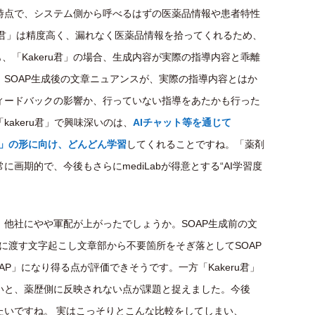
時点で、システム側から呼べるはずの医薬品情報や患者特性
ru君」は精度高く、漏れなく医薬品情報を拾ってくれるため、
、「Kakeru君」の場合、生成内容が実際の指導内容と乖離
SOAP生成後の文章ニュアンスが、実際の指導内容とはか
ィードバックの影響か、行っていない指導をあたかも行った
akeru君」で興味深いのは、
AIチャット等を通じて
歴」の形に向け、どんどん学習
してくれることですね。「薬剤
画期的で、今後もさらにmediLabが得意とする“AI学習度
、他社にやや軍配が上がったでしょうか。SOAP生成前の文
Pに渡す文字起こし文章部から不要箇所をそぎ落としてSOAP
P」になり得る点が評価できそうです。一方「Kakeru君」
いと、薬歴側に反映されない点が課題と捉えました。今後
たいですね。 実はこっそりとこんな比較をしてしまい、