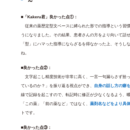
～
■「Kakeru君」良かった点①：
従来の薬歴定型文ベースに縛られた形での指導という習慣
うになりました。その結果、患者さんの方をより向いて話
「型」にハマった指導にならざるを得なかった上、そうし
ね。
■良かった点②：
文字起こし精度技術が非常に高く、一言一句漏らさず拾っ
ているのか？」を振り返る視点ができ、
自身の話し方の癖
線で記録を起こすので、転記時に修正が少なくなるよう、
「この薬」「前の薬など」ではなく、
薬剤名などをより具
トです。
■良かった点③：