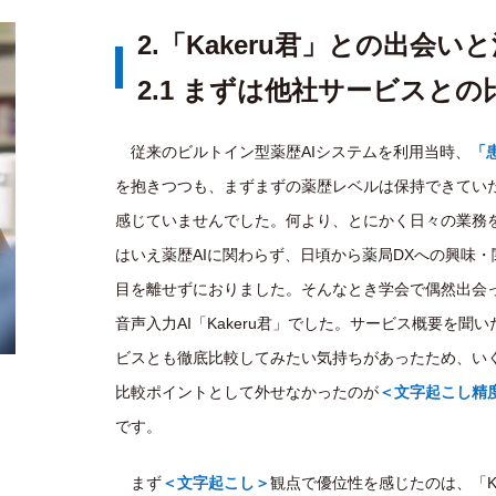
2.「Kakeru君」との出会い
2.1 まずは他社サービスとの
従来のビルトイン型薬歴AIシステムを利用当時、
「
を抱きつつも、まずまずの薬歴レベルは保持できていた
感じていませんでした。何より、とにかく日々の業務
はいえ薬歴AIに関わらず、日頃から薬局DXへの興味
目を離せずにおりました。そんなとき学会で偶然出会った
音声入力AI「Kakeru君」でした。サービス概要を
ビスとも徹底比較してみたい気持ちがあったため、い
比較ポイントとして外せなかったのが
＜
文字起こし精
です。
まず
＜文字起こし＞
観点で優位性を感じたのは、「K