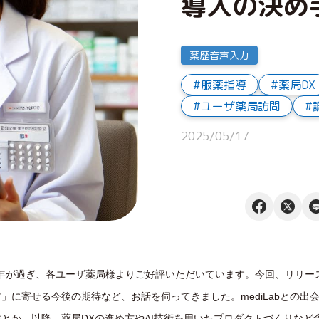
導入の決め
薬歴音声入力
服薬指導
薬局DX
ユーザ薬局訪問
2025/05/17
年が過ぎ、各ユーザ薬局様よりご好評いただいています。今回、リリー
u君」に寄せる今後の期待など、お話を伺ってきました。mediLabとの
とか。以降、薬局DXの進め方やAI技術を用いたプロダクトづくりなど