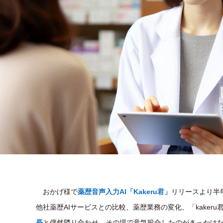
おかげ様で
薬歴音声入力AI「Kakeru君」
リリースより半
他社薬歴AIサービスとの比較、薬歴業務の変化、「kaker
長
と偶然隣り合わせ、その場で意気投合したのがきっかけだ