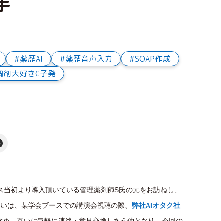
手
薬歴AI
薬歴音声入力
SOAP作成
調剤大好きC子発
ス当初より導入頂いている管理薬剤師S氏の元をお訪ねし、
出会いは、某学会ブースでの講演会視聴の際、
弊社AIオタク社
含め、互いに気軽に連絡・意見交換しあう仲となり、今回の