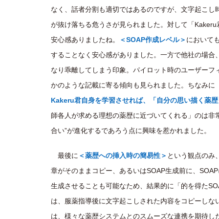
なく、話者分割も適切ではあるのですが、文字起こし
が抜け落ちる危うさが見られました。対して「Kake
安心感ありましたね。
＜SOAP作成レベル＞
においても
することなく安心感がありました。一方で他社の場合、
なり乖離してしまう印象。パイロット時のユーザーフ
かのような記載に寄る傾向も見られました。ちなみに「k
Kakeru君自身を学習させれば、「自分の思い描く薬
師各人が求める理想の薬歴に近づいてくれる」のは非常に
合い”が進化するであろう点に興味を惹かれました。
最後に
＜薬歴への挿入時の簡易性＞
という観点のみ
章がそのままコピー、あるいはSOAP生成前に、SOA
生成させることも可能なため、結果的に「的を得たSOA
は、服薬指導後に文字起こしされた内容をコピーしな
は、様々な薬歴システムとのスムーズな連携を期待し