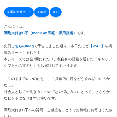
調剤大好きC子
薬局
AI
こんにちは。
調剤大好きC子（mediLab広報・採用担当）
です。
先日
こちらのblog
で予告しました通り、本日先ほど
【Vol.1】
を
掲
載スタートしました！
本シリーズでは全7回にわたり、私自身の経験を通じた「キャリア
シフトへの道のり」をお届けしてまいります。
「このままでいいのかな…」「具体的に何をどうすればいいのか
な…」
社会人としての働き方について思い悩む方々にとって、ささやか
なヒントになりますと幸いです。
調剤大好きC子への質問・ご感想も、どうぞお気軽にお寄せくださ
いね。