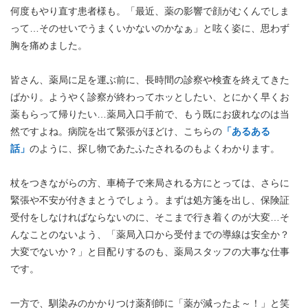
何度もやり直す患者様も。「最近、薬の影響で顔がむくんでしま
って…そのせいでうまくいかないのかなぁ」と呟く姿に、思わず
胸を痛めました。
皆さん、薬局に足を運ぶ前に、長時間の診察や検査を終えてきた
ばかり。ようやく診察が終わってホッとしたい、とにかく早くお
薬もらって帰りたい…薬局入口手前で、もう既にお疲れなのは当
然ですよね。病院を出て緊張がほどけ、こちらの
「あるある
話」
のように、探し物であたふたされるのもよくわかります。
杖をつきながらの方、車椅子で来局される方にとっては、さらに
緊張や不安が付きまとうでしょう。まずは処方箋を出し、保険証
受付をしなければならないのに、そこまで行き着くのが大変…そ
んなことのないよう、「薬局入口から受付までの導線は安全か？
大変でないか？」と目配りするのも、薬局スタッフの大事な仕事
です。
一方で、馴染みのかかりつけ薬剤師に「薬が減ったよ～！」と笑