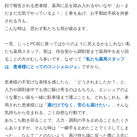
顔で報告される患者様、薬局に足を踏み入れるやいなや「お～ま
だまだ元気でやっているよ！」と拳をあげ、お手製絵手紙を持参
される方も。
こんな時は、思わず私たちも頬が緩みます。
一見、じっとPC前に座ってばかりのように見えるかもしれない私
たち薬局スタッフ。実は、待合室から調剤室まで薬局中を走り回
ることの方がむしろ多いです。なぜって
「私たち薬局スタッフ
は、患者様にとってのコンシェルジュ」
ですから。
患者様の不安げな表情を感じたら、「どうされましたか？」と、
入力や調剤途中でも傍に駆け寄るのはもちろん、エンシュアのよ
うな重たい箱を一緒に駐車場まで運ぶことも。どれもこれも、来
局された患者様には
「薬だけでなく、安心も届けたい」
…そんな
気持ちから生まれる、ごく自然な行動です。
あちこち動き回ることで、入力・調剤の手を止めることもたくさ
んありますが、そんな時は「一瞬手を止めたことでミスしてしま
った…」なんてことのないよう、再び持ち場に戻った際に入念に