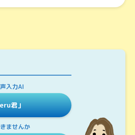
声入力AI
keru君」
働きませんか