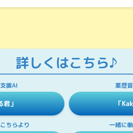
詳しくは
こちら♪
支援AI
薬歴音
る君」
「Ka
こちらより
一緒に