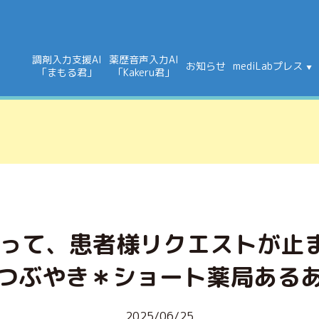
調剤入力支援AI
薬歴音声入力AI
お知らせ
mediLabプレス
「まもる君」
「Kakeru君」
限って、患者様リクエストが止
つぶやき＊ショート薬局ある
2025/06/25