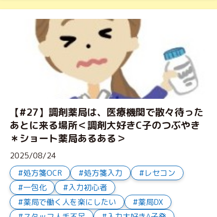
【#27】調剤薬局は、医療機関で散々待った
あとに来る場所＜調剤大好きC子のつぶやき
＊ショート薬局あるある＞
2025/08/24
処方箋OCR
処方箋入力
レセコン
一包化
入力初心者
薬局で働く人を楽にしたい
薬局DX
スタッフ人手不足
入力大好きA子発