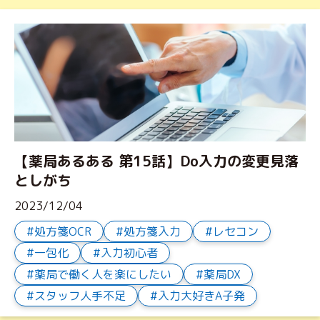
【薬局あるある 第15話】Do入力の変更見落
としがち
2023/12/04
処方箋OCR
処方箋入力
レセコン
一包化
入力初心者
薬局で働く人を楽にしたい
薬局DX
スタッフ人手不足
入力大好きA子発