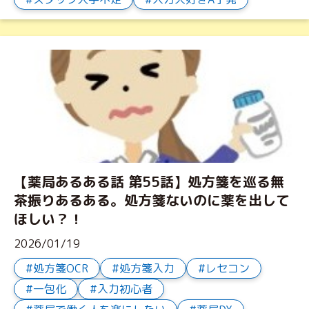
【薬局あるある話 第55話】処方箋を巡る無
茶振りあるある。処方箋ないのに薬を出して
ほしい？！
2026/01/19
処方箋OCR
処方箋入力
レセコン
一包化
入力初心者