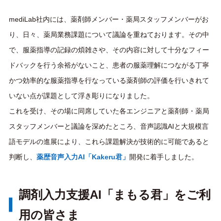
mediLab社内には、薬剤師メンバー・薬局スタッフメンバーがお
り、日々、薬局業務課題について議論を重ねております。 その中
で、服薬指導の記録の煩雑さや、その内容に対して十分なフィー
ドバックを行う余裕がないこと、患者の服薬理解につながる丁寧
かつ効率的な服薬指導を行なっている薬剤師の評価を行いきれて
いない点が課題として浮き彫りになりました。
これを受け、その場に同席していた
各エンジニアと薬剤師・薬局
スタッフメンバー
と議論を深めたところ、音声認識AIと大規模言
語モデルの進展により、これら課題解決が技術的に可能であると
判断し、
薬歴音声入力AI「Kakeru君」
開発に着手しました。
調剤入力支援AI「まもる君」をご利
用の皆さま