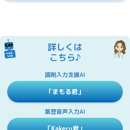
詳しくは
こちら♪
調剤入力支援AI
「まもる君」
薬歴音声入力AI
「Kakeru君」