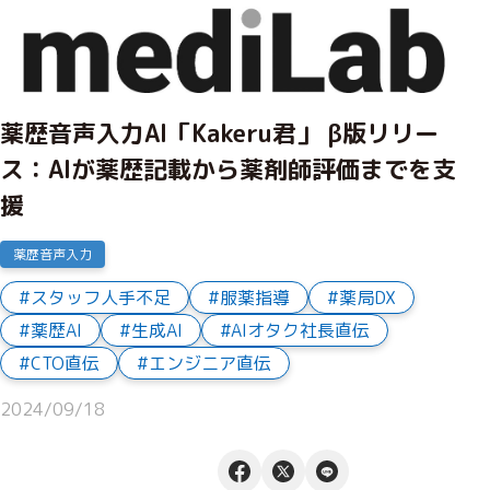
薬歴音声入力AI「Kakeru君」 β版リリー
ス：AIが薬歴記載から薬剤師評価までを支
援
薬歴音声入力
スタッフ人手不足
服薬指導
薬局DX
薬歴AI
生成AI
AIオタク社長直伝
CTO直伝
エンジニア直伝
2024/09/18