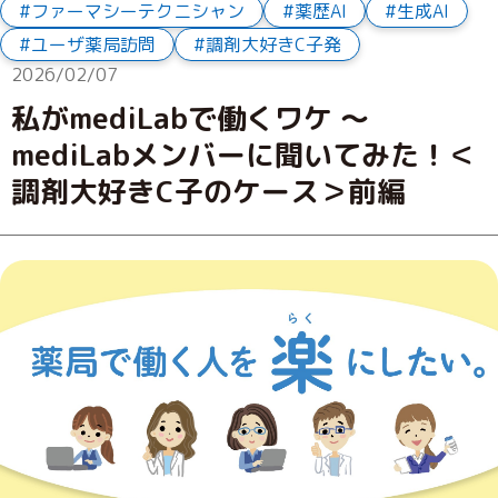
ファーマシーテクニシャン
薬歴AI
生成AI
ユーザ薬局訪問
調剤大好きC子発
2026/02/07
私がmediLabで働くワケ ～
mediLabメンバーに聞いてみた！＜
調剤大好きC子のケース＞前編