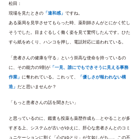
松田：
現場を見たときの
「違和感」
ですね。
ある薬局を見学させてもらった時、薬剤師さんがとにかく忙し
そうでした。目まぐるしく働く姿を見て驚愕したんです。ひた
すら紙をめくり、ハンコを押し、電話対応に追われている。
「患者さんの健康を守る」という崇高な使命を持っているの
に、その能力の9割が
「一見、誰にでもできそうに見える事務
作業」
に奪われている。これって、
「優しさが報われない構
造」
だと思いませんか？
「もっと患者さんの話を聞きたい」
と思っているのに、鑑査も投薬も薬歴作成も…とやることが多
すぎる上、システムが古いがゆえに、肝心な患者さんとのコミ
ュニケーションに割く「心のゆとり」が欠如しがち…。この不