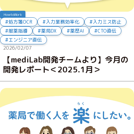
HowtoWork
処方箋OCR
入力業務効率化
入力ミス防止
服薬指導
薬局DX
薬歴AI
CTO直伝
エンジニア直伝
2026/02/07
【mediLab開発チームより】今月の
開発レポート＜2025.1月＞