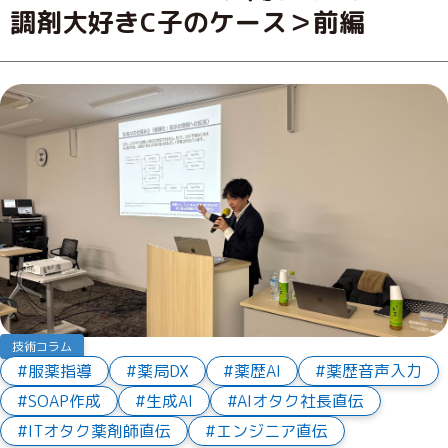
調剤大好きC子のケース＞前編
技術コラム
服薬指導
薬局DX
薬歴AI
薬歴音声入力
SOAP作成
生成AI
AIオタク社長直伝
ITオタク薬剤師直伝
エンジニア直伝