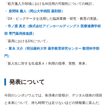
「処方箋入力領域におけるAI活用の可能性についての検討」
・ 座間味 義人（岡山大学病院 薬剤部）
「DX・ビッグデータを活用した臨床業務・研究・教育の実践」
・市ノ渡 真史（株式会社アインホールディングス 医療連携学術
部 専門薬局推進課）
「薬局におけるDXについて」
・ 富永 大介（明治薬科大学 薬学教育研究センター 数理科学部
門）
「新入生に対する生成系ＡＩ利用の指導、実態、将来」
発表について
今回のシンポジウムでは、各演者の皆様が、デジタル技術の現状
と未来について、持ち時間では足りないほどの情報量に富んだ、