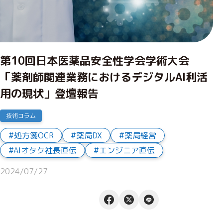
第10回日本医薬品安全性学会学術大会
「薬剤師関連業務におけるデジタルAI利活
用の現状」登壇報告
技術コラム
処方箋OCR
薬局DX
薬局経営
AIオタク社長直伝
エンジニア直伝
2024/07/27