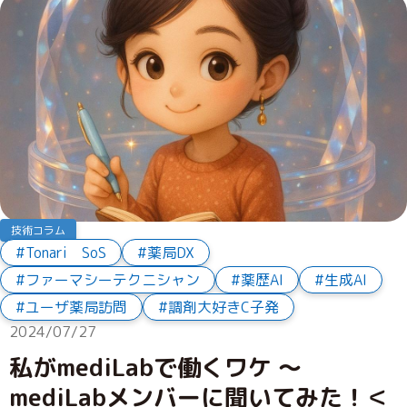
技術コラム
Tonari SoS
薬局DX
ファーマシーテクニシャン
薬歴AI
生成AI
ユーザ薬局訪問
調剤大好きC子発
2024/07/27
私がmediLabで働くワケ ～
mediLabメンバーに聞いてみた！＜