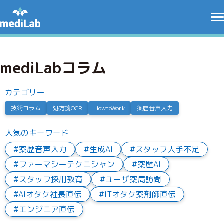
mediLabコラム
カテゴリー
技術コラム
処方箋OCR
HowtoWork
薬歴音声入力
人気のキーワード
薬歴音声入力
生成AI
スタッフ人手不足
ファーマシーテクニシャン
薬歴AI
スタッフ採用教育
ユーザ薬局訪問
AIオタク社長直伝
ITオタク薬剤師直伝
エンジニア直伝