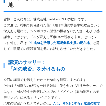
地
皆様、こんにちは。株式会社mediLab CEOの松田です 。
この度は、札幌で開催された第19回日本薬局学会学術総会という
栄えある場にて、シンポジウム登壇の機会をいただき、心より感
謝申し上げます。
「AIが変える医療DXの現在と未来」というテー
マに対し、私は
「生成AIを活用した薬局業務支援の現在地」
と題
して、現場での実践事例を元にお話しさせていただきました 。
講演のサマリー：
「AIの成否」を分けるもの
今回の講演でお伝えしたかった核心を簡潔にまとめます。
それは「AI導入の成否を分ける鍵は、使う側の『AIリテラシー』で
はなく、AIの特性を理解した上での『ドメイン（薬局業務）のモ
デリング』にある」 ということです 。
現場の実践から見えてきたのは、
AIは「0を1にする」魔法の杖で