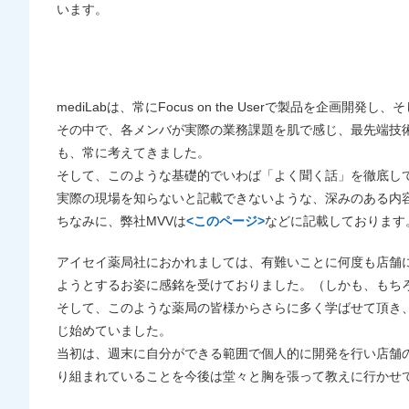
います。
mediLabは、常にFocus on the Userで製品を企画開
その中で、各メンバが実際の業務課題を肌で感じ、最先端技
も、常に考えてきました。
そして、このような基礎的でいわば「よく聞く話」を徹底し
実際の現場を知らないと記載できないような、深みのある内
ちなみに、弊社MVVは
<このページ>
などに記載しております
アイセイ薬局社におかれましては、有難いことに何度も店舗
ようとするお姿に感銘を受けておりました。（しかも、もち
そして、このような薬局の皆様からさらに多く学ばせて頂き
じ始めていました。
当初は、週末に自分ができる範囲で個人的に開発を行い店舗
り組まれていることを今後は堂々と胸を張って教えに行かせ