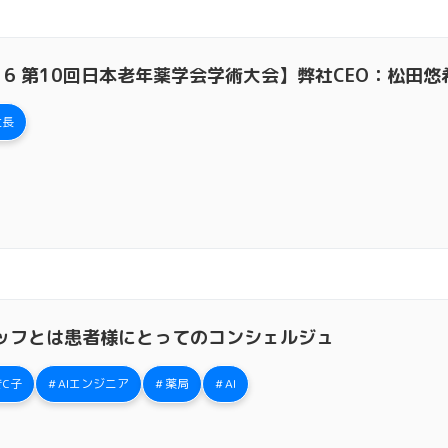
/16 第10回日本老年薬学会学術大会】弊社CEO：松田
社長
ッフとは患者様にとってのコンシェルジュ
C子
AIエンジニア
薬局
AI