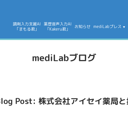
調剤入力支援AI
薬歴音声入力AI
お知らせ
mediLabプレス
「まもる君」
「Kakeru君」
mediLabブログ
og Post: 株式会社アイセイ薬局